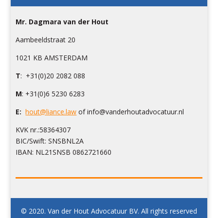
Mr. Dagmara van der Hout
Aambeeldstraat 20
1021 KB AMSTERDAM
T
:
+31(0)20 2082 088
M
: +31(0)6 5230 6283
E:
hout@liance.law
of info@vanderhoutadvocatuur.nl
KVK nr.:58364307
BIC/Swift: SNSBNL2A
IBAN: NL21SNSB 0862721660
© 2020. Van der Hout Advocatuur BV. All rights reserved